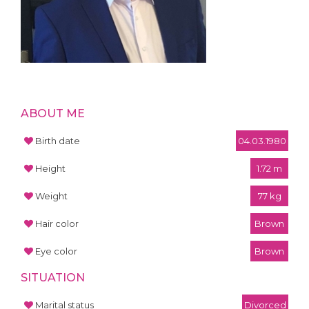
ABOUT ME
Birth date
04.03.1980
Height
1.72 m
Weight
77 kg
Hair color
Brown
Eye color
Brown
SITUATION
Marital status
Divorced