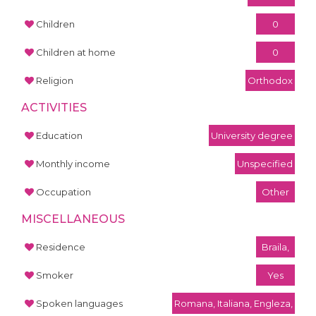
Children
0
Children at home
0
Religion
Orthodox
ACTIVITIES
Education
University degree
Monthly income
Unspecified
Occupation
Other
MISCELLANEOUS
Residence
Braila,
Smoker
Yes
Spoken languages
Romana, Italiana, Engleza,