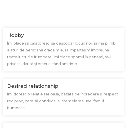
Hobby
Îmi place să călătoresc, să descopăr locuri noi, să mă plimb
alături de persoana dragă mie, să împărtășim împreună
toate lucrurile frumoase. Îmi place sportul în general, să-l
privesc, dar să şi practic când am timp.
Desired relationship
Îmi doresc o relație serioasă, bazată pe încredere și respect
reciproc, care să conducă la întemeierea unei familii
frumoase.