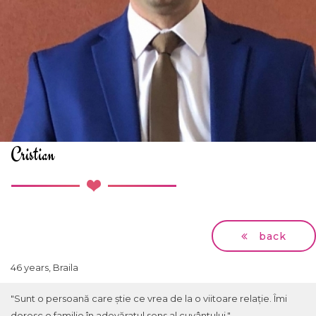
Cristian
back
46 years, Braila
"Sunt o persoană care știe ce vrea de la o viitoare relație. Îmi
doresc o familie în adevăratul sens al cuvântului."