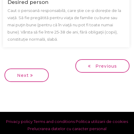
Desired person
Caut o persoană responsabilă, care știe ce-și dorește de la
viață. Să fie pregătită pentru viaţa de familie cu bune sau
mai puţin bune (pentru că în viaţă nu pot fi toate numai
bune). Vârsta să fie între 25-38 de ani, fără obligaţii (copii),
constituție normală, slabă.
Previous
Next
Privacy policy
Terms and conditions
Politica utilizarii de cookies
Prelucrarea datelor cu caracter personal