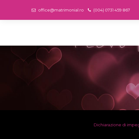
office@matrimonial.ro
(004) 0731 459 867
Dichiarazione di imp