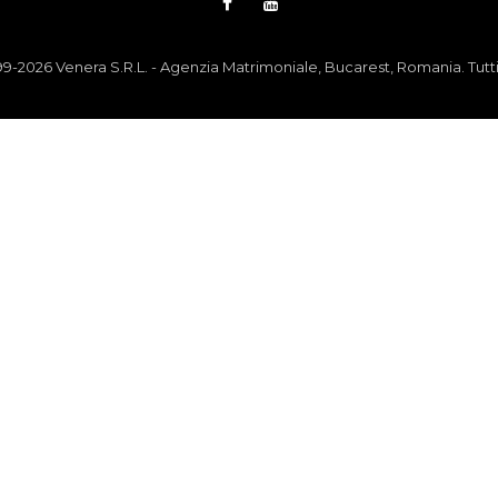
-2026 Venera S.R.L. - Agenzia Matrimoniale, Bucarest, Romania. Tutti i d