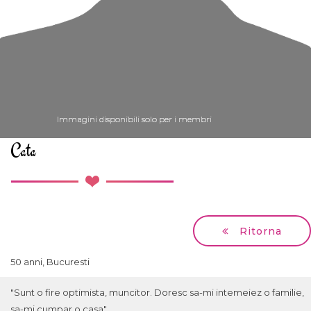
Immagini disponibili solo per i membri
Immagini disponibili solo per i membri
Immagini disponibili solo per i membri
Immagini disponibili solo per i membri
Immagini disponibili solo per i membri
Cata
Ritorna
50 anni, Bucuresti
"Sunt o fire optimista, muncitor. Doresc sa-mi intemeiez o familie,
sa-mi cumpar o casa"