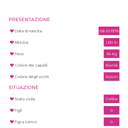
PRESENTAZIONE
Data di nascita
08.05.1976
Altezza
1.60 m
Peso
64 kg
Colore dei capelli
Biondi
Colore degli occhi
Azzurri
SITUAZIONE
Stato civile
Celibe
Figli
0
Figi a carico
0