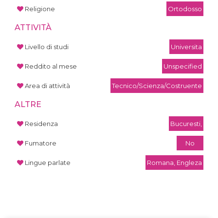
Religione
Ortodosso
ATTIVITÀ
Livello di studi
Universita
Reddito al mese
Unspecified
Area di attività
Tecnico/Scienza/Costruente
ALTRE
Residenza
Bucuresti,
Fumatore
No
Lingue parlate
Romana, Engleza