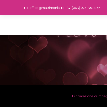
office@matrimonial.ro
(004) 0731 459 867
Dichiarazione di imp