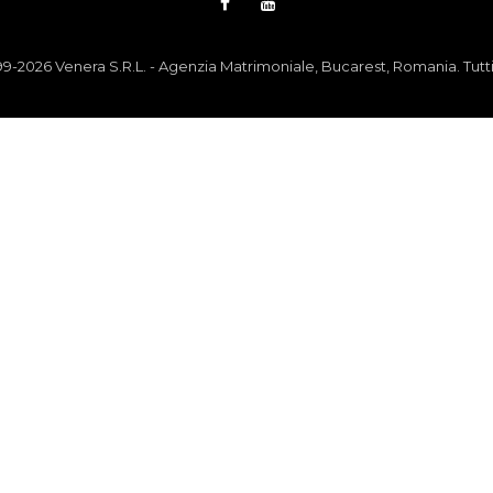
-2026 Venera S.R.L. - Agenzia Matrimoniale, Bucarest, Romania. Tutti i d