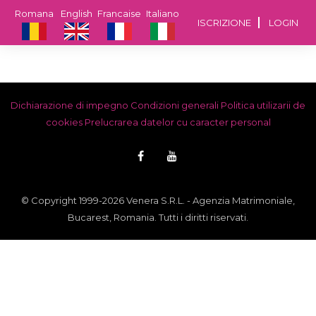
Romana
English
Francaise
Italiano
ISCRIZIONE
LOGIN
Dichiarazione di impegno
Condizioni generali
Politica utilizarii de
cookies
Prelucrarea datelor cu caracter personal
© Copyright 1999-2026 Venera S.R.L. - Agenzia Matrimoniale,
Bucarest, Romania. Tutti i diritti riservati.