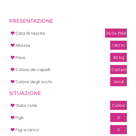
PRESENTAZIONE
Data di nascita
26.04.1966
Altezza
1.80 m
Peso
82 kg
Colore dei capelli
Castani
Colore degli occhi
Verdi
SITUAZIONE
Stato civile
Celibe
Figli
0
Figi a carico
0