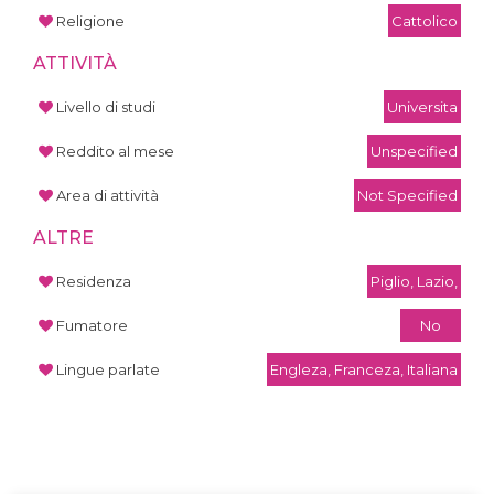
Religione
Cattolico
ATTIVITÀ
Livello di studi
Universita
Reddito al mese
Unspecified
Area di attività
Not Specified
ALTRE
Residenza
Piglio, Lazio,
Fumatore
No
Lingue parlate
Engleza, Franceza, Italiana