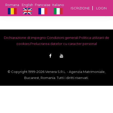
Romana
English
Francaise
Italiano
ISCRIZIONE
LOGIN
Dichiarazione di impegno
Condizioni generali
Politica utilizarii de
cookies
Prelucrarea datelor cu caracter personal
© Copyright 1999-2026 Venera S.R.L. - Agenzia Matrimoniale,
Bucarest, Romania. Tutti i diritti riservati.