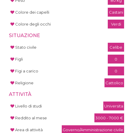
Peso
80 kg
Colore dei capelli
Castani
Colore degli occhi
Verdi
SITUAZIONE
Stato civile
Celibe
Figli
0
Figi a carico
0
Religione
Cattolico
ATTIVITÀ
Livello di studi
Universita
Reddito al mese
3000 - 7000 €
Area di attività
Governo/Amministrazione civile