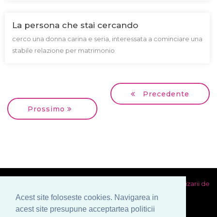
La persona che stai cercando
cerco una donna carina e seria, interessata a cominciare una
stabile relazione per matrimonio
Precedente
Prossimo
Dichiarazione di impegno
Condizioni generali
Politica utilizarii de
cookies
Prelucrarea datelor cu caracter personal
Acest site foloseste cookies. Navigarea in
acest site presupune acceptartea politicii