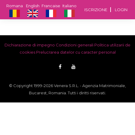
Romana
English
Francaise
Italiano
ISCRIZIONE
LOGIN
Dichiarazione di impegno
Condizioni generali
Politica utilizarii de
cookies
Prelucrarea datelor cu caracter personal
© Copyright 1999-2026 Venera S.R.L. - Agenzia Matrimoniale,
Bucarest, Romania. Tutti i diritti riservati.