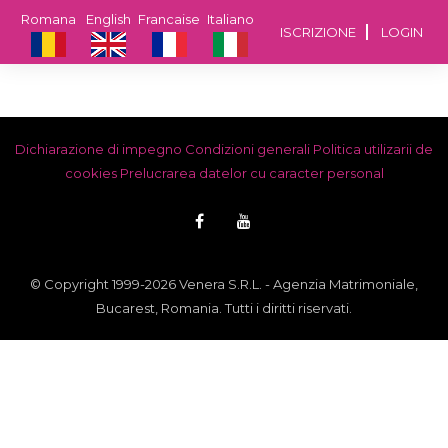
Romana
English
Francaise
Italiano
ISCRIZIONE
LOGIN
Dichiarazione di impegno
Condizioni generali
Politica utilizarii de
cookies
Prelucrarea datelor cu caracter personal
© Copyright 1999-2026 Venera S.R.L. - Agenzia Matrimoniale,
Bucarest, Romania. Tutti i diritti riservati.