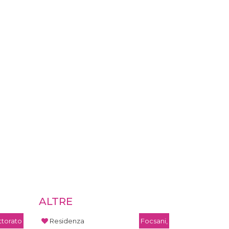
ALTRE
torato
Residenza
Focsani,