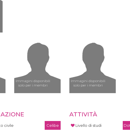
Immagini disponibili
Immagini disponibili
solo per i membri
solo per i membri
UAZIONE
ATTIVITÀ
o civile
Celibe
Livello di studi
Dot