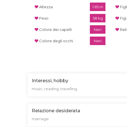
Altezza
1.65 m
Figl
Peso
58 kg
Figi
Colore dei capelli
Neri
Rel
Colore degli occhi
Neri
Interessi, hobby
music, reading, travelling
Relazione desiderata
marriage