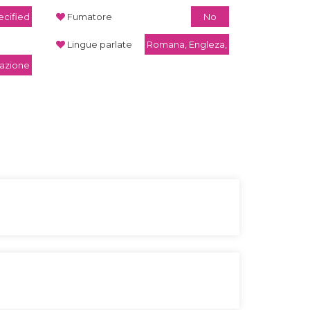
cified
Fumatore
No
Lingue parlate
Romana, Engleza,
razione