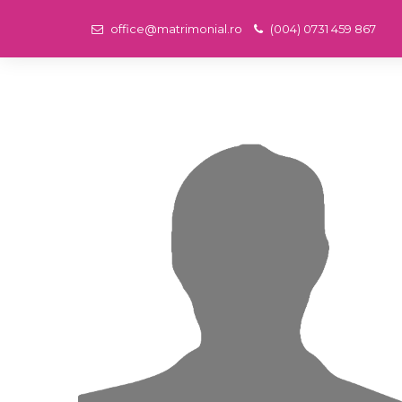
office@matrimonial.ro
(004) 0731 459 867