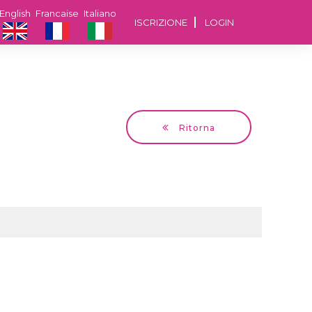
English
Francaise
Italiano
ISCRIZIONE
LOGIN
Ritorna
Tatiana
56 anni Focsani