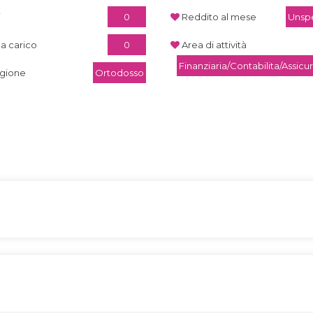
i
0
Reddito al mese
Unspe
 a carico
0
Area di attività
Finanziaria/Contabilita/Assicu
igione
Ortodosso