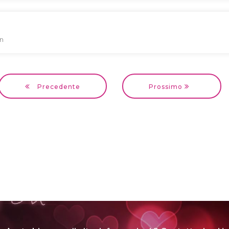
an
Precedente
Prossimo