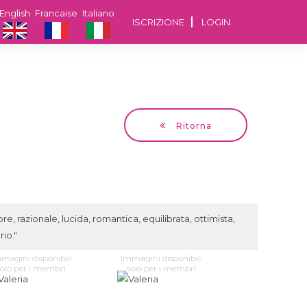
English
Francaise
Italiano
ISCRIZIONE
LOGIN
Ritorna
Valeria
60 anni Bucuresti
 razionale, lucida, romantica, equilibrata, ottimista,
rio."
magini disponibili
Immagini disponibili
solo per i membri
solo per i membri