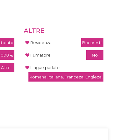
ALTRE
torato
Residenza
Bucuresti,
 3000 €
Fumatore
No
Altro
Lingue parlate
Romana, Italiana, Franceza, Engleza,