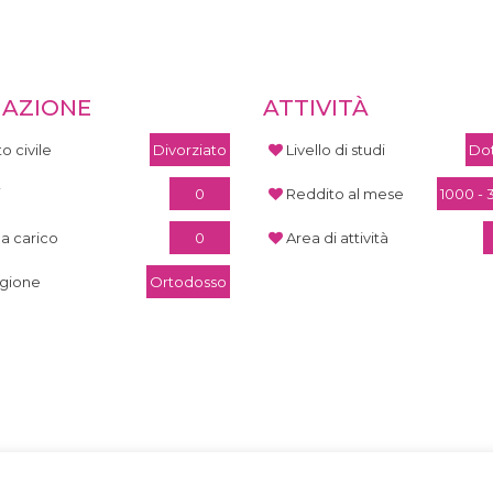
UAZIONE
ATTIVITÀ
o civile
Divorziato
Livello di studi
Dot
i
0
Reddito al mese
1000 -
 a carico
0
Area di attività
igione
Ortodosso