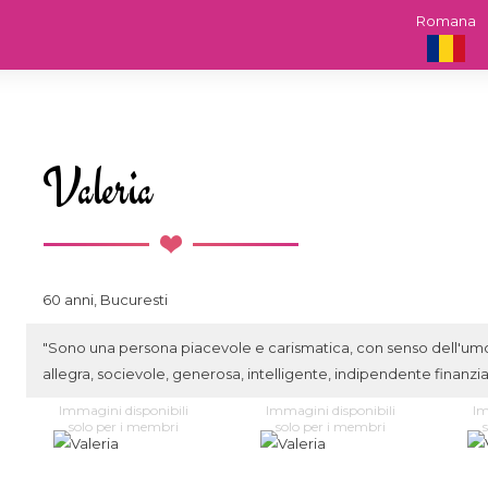
Romana
Valeria
60 anni, Bucuresti
"Sono una persona piacevole e carismatica, con senso dell'umore,
allegra, socievole, generosa, intelligente, indipendente finanzia
Immagini disponibili
Immagini disponibili
Im
solo per i membri
solo per i membri