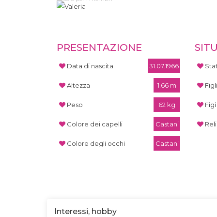
PRESENTAZIONE
SIT
Data di nascita
31.07.1966
Stat
Altezza
1.66 m
Figl
Peso
62 kg
Figi
Colore dei capelli
Castani
Rel
Colore degli occhi
Castani
Interessi, hobby