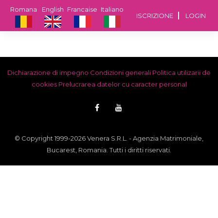
Romana
English
Francaise
Italiano
ISCRIZIONE
LOGIN
Dichiarazione di impegno
Condizioni generali
Politica utilizarii de
cookies
Prelucrarea datelor cu caracter personal
© Copyright 1999-2026 Venera S.R.L. - Agenzia Matrimoniale,
Bucarest, Romania. Tutti i diritti riservati.