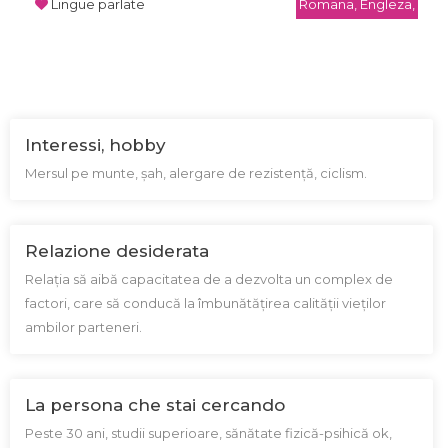
Lingue parlate
Romana, Engleza,
Interessi, hobby
Mersul pe munte, șah, alergare de rezistență, ciclism.
Relazione desiderata
Relația să aibă capacitatea de a dezvolta un complex de
factori, care să conducă la îmbunătățirea calității vieților
ambilor parteneri.
La persona che stai cercando
Peste 30 ani, studii superioare, sănătate fizică-psihică ok,