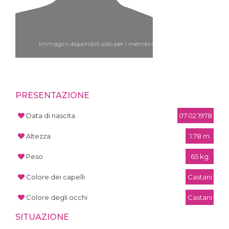
Immagini disponibili solo per i membri
PRESENTAZIONE
Data di nascita
07.02.1978
Altezza
1.78 m
Peso
65 kg
Colore dei capelli
Castani
Colore degli occhi
Castani
SITUAZIONE