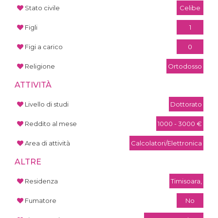
Stato civile
Celibe
Figli
1
Figi a carico
0
Religione
Ortodosso
ATTIVITÀ
Livello di studi
Dottorato
Reddito al mese
1000 - 3000 €
Area di attività
Calcolatori/Elettronica
ALTRE
Residenza
Timisoara,
Fumatore
No