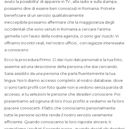
avuto la possibilita' di apparire in TV , alla radio e sulla stampa ,
possiamo dire di essere ben conosciuti in Romania. Potrete
beneficiare di un servizio qualitativamente
ineccepibile:possiamo affermare che la maggioranza degli
occidentali che sono venuti in Romania a cercare l'anima
gemella con l'aiuto della nostra agenzia, ci sono gia' riusciti. Vi
offriamo incontri reali, nel nostro ufficio , con ragazze interessate
a conoscervi.
Ecco la procedura:
Primo: Ci dai i tuoi dati personali e la tua foto,
assieme ad una descrizione della persona che stai cercando.
Sarai assistito da una persona che parla fluentemente la tua
lingua. Noi ti diamo accesso completo al nostro database, dove
ci sono tanti profili con foto quale non si vedono senza parola di
accesso, e tu selezioni le persone che desideri conoscere. Poi
presentiamo ad ognuna di loro il tuo profilo e vediamo se fa loro
piacere conoscerti. Il fatto che conosciamo personalmente
tutte le persone iscritte rende il nostro servizio veramente
efficiente. Quando conosciamo le loro risposte sincere, ti
segnaliamo i risultati.
Secondo passo : quando decidi chi desideri