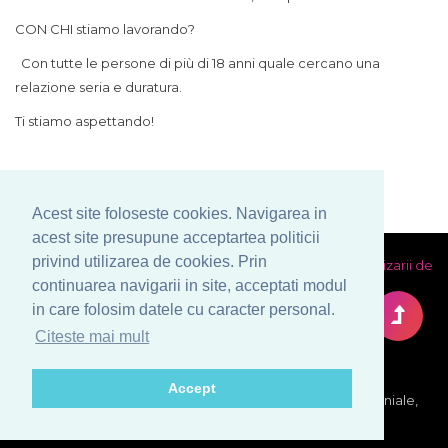
CON CHI stiamo lavorando?
Con tutte le persone di più di 18 anni quale cercano una
relazione seria e duratura.
Ti stiamo aspettando!
Acest site foloseste cookies. Navigarea in
acest site presupune acceptartea politicii
privind utilizarea de cookies. Prin
Dichiarazione di impegno
Condizioni generali
Politica utilizarii de
continuarea navigarii in site, acceptati modul
cookies
Prelucrarea datelor cu caracter personal
in care folosim datele cu caracter personal.
Citeste mai mult
Accept
© Copyright 1999-2026 Venera S.R.L. - Agenzia Matrimoniale,
Bucarest, Romania. Tutti i diritti riservati.