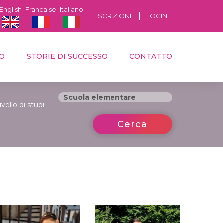
English
Francaise
Italiano
ISCRIZIONE
LOGIN
MO
STORIE DI SUCCESSO
CONTATTO
ivello di studi:
Cerca