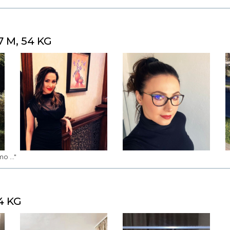
7 M, 54 KG
o ..."
4 KG