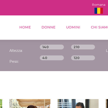
Romana
HOME
DONNE
UOMINI
CHI SIA
Altezza:
L
Peso: