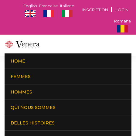
English
Francaise
Italiano
INSCRIPTION
LOGIN
Romana
HOME
Charte de confiance
FEMMES
HOMMES
Vous devez savoir qu'après 24 ans d'activité dans ce domaine,
QUI NOUS SOMMES
nous comprenons très bien combien vous desirez que vos
données personnelles soit strictement confidentielles et nous
BELLES HISTOIRES
respectons cela avec beaucoup de soin. Nous avons également
travaillé avec des personnes avec position très élevée, et il n'y a