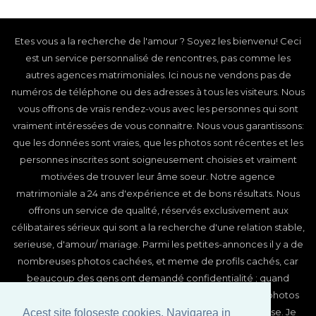
Etes vous a la recherche de l'amour ? Soyez les bienvenu! Ceci
est un service personnalisé de rencontres, pas comme les
autres agences matrimoniales. Ici nous ne vendons pas de
numéros de téléphone ou des adresses à tous les visiteurs. Nous
vous offrons de vrais rendez-vous avec les personnes qui sont
vraiment intéressées de vous connaitre. Nous vous garantissons:
que les données sont vraies, que les photos sont récentes et les
personnes inscrites sont soigneusement choisies et vraiment
motivées de trouver leur âme soeur. Notre agence
matrimoniale a 24 ans d'expérience et de bons résultats. Nous
offrons un service de qualité, réservés exclusivement aux
célibataires sérieux qui sont a la recherche d'une relation stable,
serieuse, d'amour/ mariage. Parmi les petites-annonces il y a de
nombreuses photos cachées, et meme de profils cachés, car
beaucoup des gens ont demandé confidentialité ; quand
meme, vous pourrez également voir ces profils et ces photos
après être devenu abonné et avoir reçu un mot de passe. Je
Acest site foloseste cookies. Navigarea in