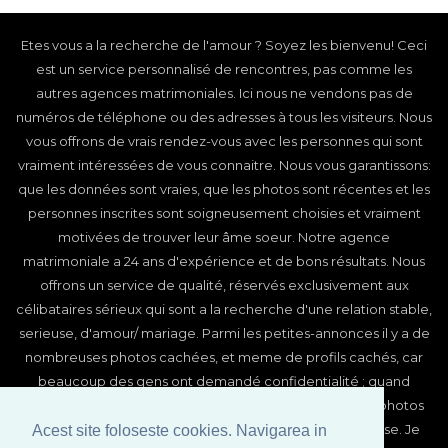
Etes vous a la recherche de l'amour ? Soyez les bienvenu! Ceci
est un service personnalisé de rencontres, pas comme les
autres agences matrimoniales. Ici nous ne vendons pas de
numéros de téléphone ou des adresses à tous les visiteurs. Nous
vous offrons de vrais rendez-vous avec les personnes qui sont
vraiment intéressées de vous connaitre. Nous vous garantissons:
que les données sont vraies, que les photos sont récentes et les
personnes inscrites sont soigneusement choisies et vraiment
motivées de trouver leur âme soeur. Notre agence
matrimoniale a 24 ans d'expérience et de bons résultats. Nous
offrons un service de qualité, réservés exclusivement aux
célibataires sérieux qui sont a la recherche d'une relation stable,
serieuse, d'amour/ mariage. Parmi les petites-annonces il y a de
nombreuses photos cachées, et meme de profils cachés, car
beaucoup des gens ont demandé confidentialité ; quand
meme, vous pourrez également voir ces profils et ces photos
après être devenu abonné et avoir reçu un mot de passe. Je
Acest site foloseste cookies. Navigarea in