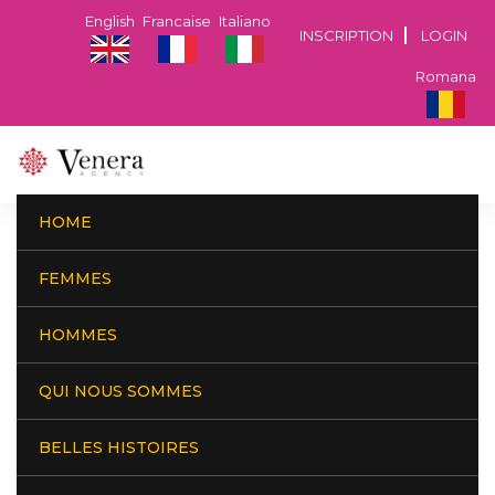
English
Francaise
Italiano
INSCRIPTION
LOGIN
Romana
HOME
Conditions générales
FEMMES
HOMMES
Ce service est réservé aux personnes sérieuses ayant un
QUI NOUS SOMMES
certain niveau socioculturel, donc les problèmes sont rares, mais
il est toujours bien d'être préventif. Voici comment nous vous
BELLES HISTOIRES
protégeons et comment vous pouvez vous protéger de toutes
sortes d'embarras: