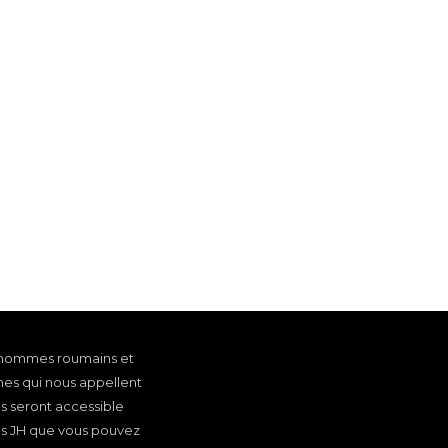
s !
 hommes roumains et
es qui nous appellent
s seront accessible
es JH que vous pouvez