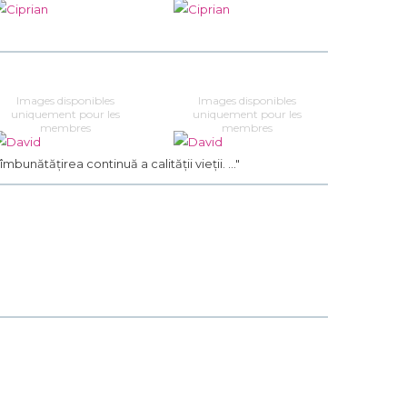
Images disponibles
Images disponibles
uniquement pour les
uniquement pour les
membres
membres
îmbunătățirea continuă a calității vieții. ..."