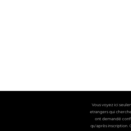
Av
Vous voyez ici seu
etrangers qui cherch
ont demandé confid
qu'après inscription