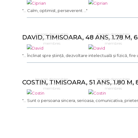
"... Calm, optimist, perseverent ..."
Images disponibles
Images disponibles
DAVID, TIMISOARA, 48 ANS, 1.78 M, 
uniquement pour les
uniquement pour les
membres
membres
"... Înclinat spre știință, dezvoltare intelectuală și fizică, fir
Images disponibles
Images disponibles
COSTIN, TIMISOARA, 51 ANS, 1.80 M, 
uniquement pour les
uniquement pour les
membres
membres
"... Sunt o persoana sincera, serioasa, comunicativa, prietenoas