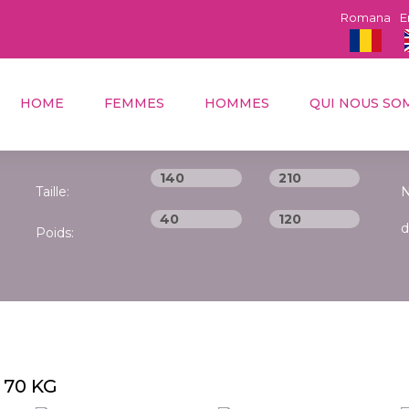
Romana
E
HOME
FEMMES
HOMMES
QUI NOUS SO
Taille:
N
d
Poids:
 70 KG