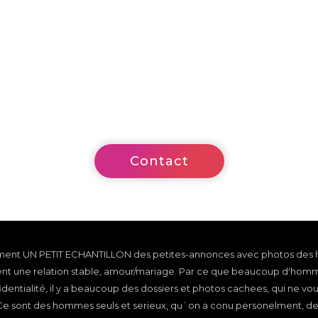
ez-vous besoin de plus d'informations ? Contactez nou
Contact
lement UN PETIT ECHANTILLON des petites-annonces avec photos des
ent une relation stable, amour/mariage. Par ce que beaucoup d'homm
entialité, il y a beaucoup des dossiers et photos cachees, qui ne vou
. Ce sont des hommes seuls et serieux, qu`on a conu personelment, d