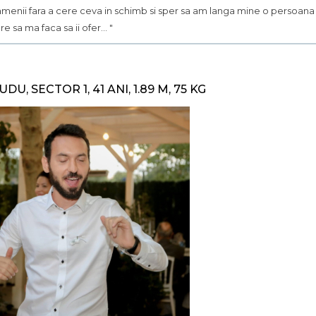
menii fara a cere ceva in schimb si sper sa am langa mine o persoana
re sa ma faca sa ii ofer... "
UDU, SECTOR 1, 41 ANI, 1.89 M, 75 KG