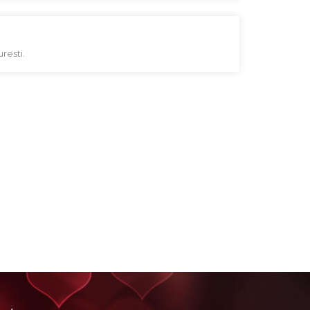
resti.