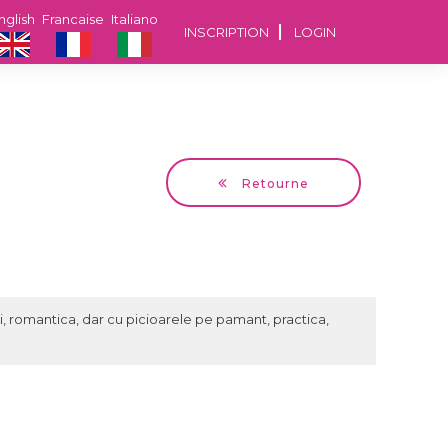
nglish
Francaise
Italiano
INSCRIPTION
LOGIN
Retourne
Cristina
58 ans Bucuresti
i, romantica, dar cu picioarele pe pamant, practica,