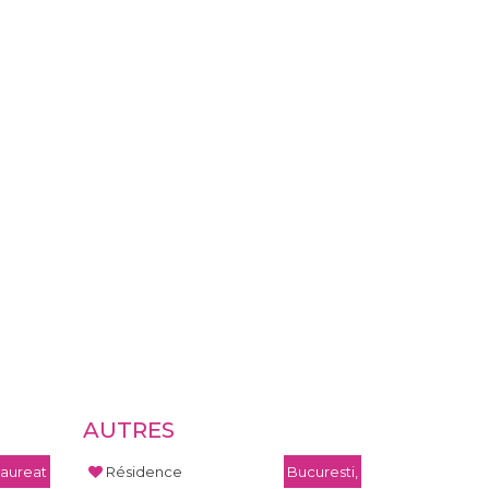
AUTRES
aureat
Résidence
Bucuresti,