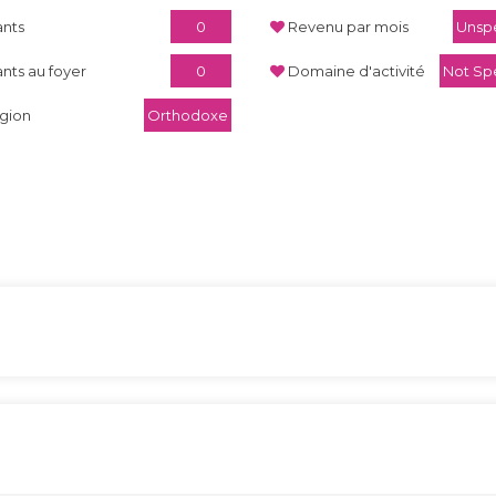
ants
0
Revenu par mois
Unspe
ants au foyer
0
Domaine d'activité
Not Sp
igion
Orthodoxe