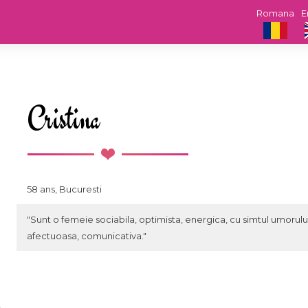
Romana
E
Cristina
58 ans, Bucuresti
"Sunt o femeie sociabila, optimista, energica, cu simtul umorulu
afectuoasa, comunicativa."