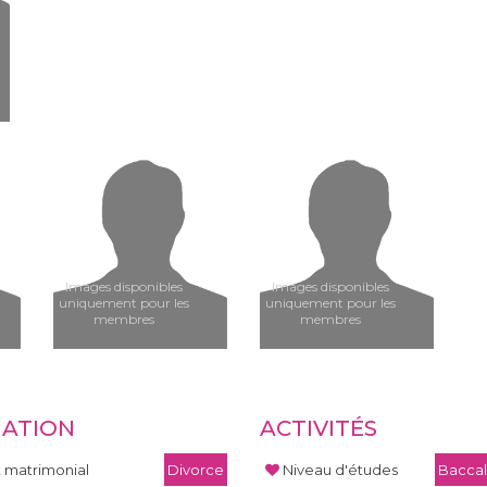
Images disponibles
Images disponibles
uniquement pour les
uniquement pour les
membres
membres
UATION
ACTIVITÉS
t matrimonial
Divorce
Niveau d'études
Baccal