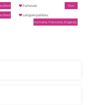
cified
Fumeuse
Non
ecified
Langues parlées
Romana, Franceza, Engleza,