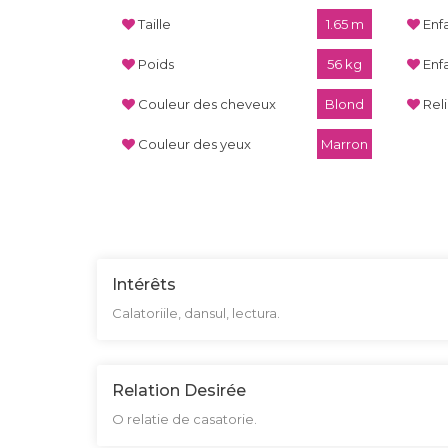
Taille
1.65 m
Enf
Poids
56 kg
Enf
Couleur des cheveux
Blond
Rel
Couleur des yeux
Marron
Intérêts
Calatoriile, dansul, lectura.
Relation Desirée
O relatie de casatorie.