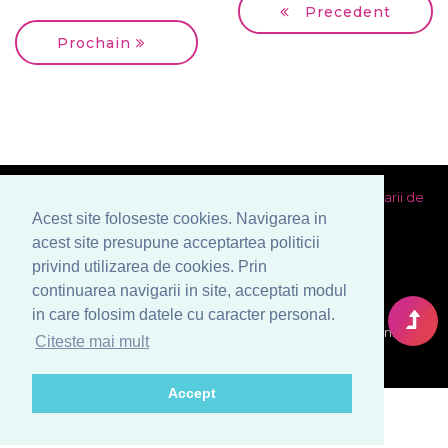
Precedent
Prochain
Charte de confiance
Conditions générales
Politica utilizarii de
Acest site foloseste cookies. Navigarea in
cookies
Prelucrarea datelor cu caracter personal
acest site presupune acceptartea politicii
privind utilizarea de cookies. Prin
continuarea navigarii in site, acceptati modul
in care folosim datele cu caracter personal.
© Copyright 1999-2026 Venera S.R.L. - Agence Matrimoniale,
Citeste mai mult
Bucarest, Roumanie. Tous droits reserves.
Accept