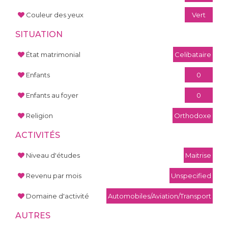
Couleur des yeux
Vert
SITUATION
État matrimonial
Celibataire
Enfants
0
Enfants au foyer
0
Religion
Orthodoxe
ACTIVITÉS
Niveau d'études
Maitrise
Revenu par mois
Unspecified
Domaine d'activité
Automobiles/Aviation/Transport
AUTRES