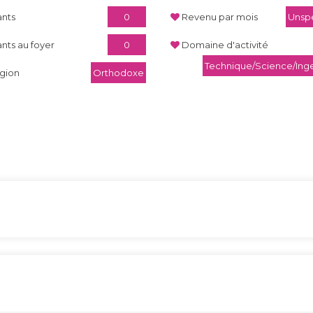
ants
0
Revenu par mois
Unspe
ants au foyer
0
Domaine d'activité
Technique/Science/Ing
igion
Orthodoxe