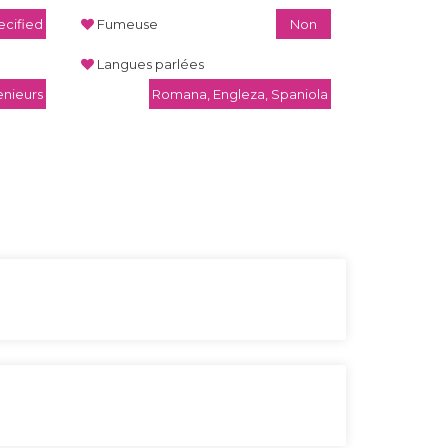
cified
Fumeuse
Non
Langues parlées
enieurs
Romana, Engleza, Spaniola