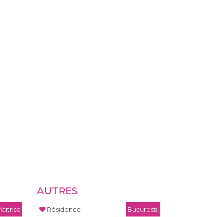
AUTRES
aitrise
Résidence
Bucuresti,