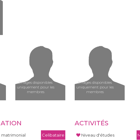
Images disponibles
Images disponibles
uniquement pour les
uniquement pour les
membres
membres
UATION
ACTIVITÉS
t matrimonial
Celibataire
Niveau d'études
M