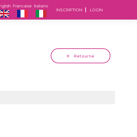
nglish
Francaise
Italiano
INSCRIPTION
LOGIN
Retourne
Irina
50 ans Bucuresti