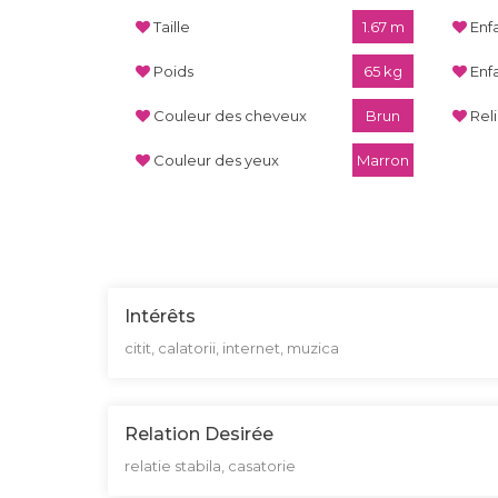
Taille
1.67 m
Enf
Poids
65 kg
Enf
Couleur des cheveux
Brun
Rel
Couleur des yeux
Marron
Intérêts
citit, calatorii, internet, muzica
Relation Desirée
relatie stabila, casatorie