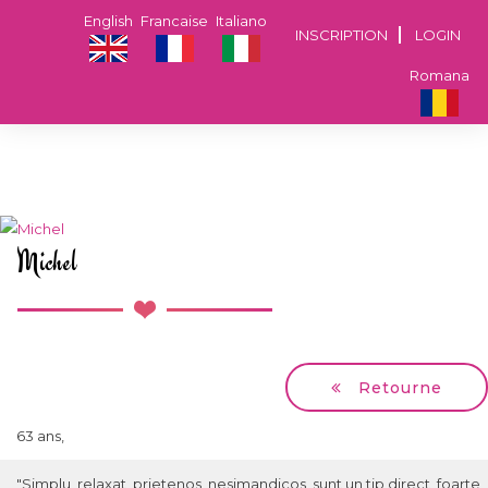
English
Francaise
Italiano
INSCRIPTION
LOGIN
Romana
Michel
Retourne
63 ans,
"Simplu, relaxat, prietenos, nesimandicos, sunt un tip direct, foarte