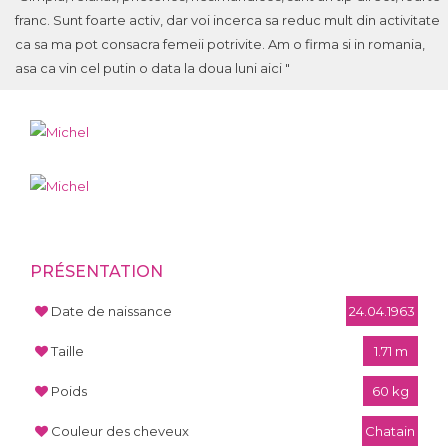
franc. Sunt foarte activ, dar voi incerca sa reduc mult din activitate
ca sa ma pot consacra femeii potrivite. Am o firma si in romania,
asa ca vin cel putin o data la doua luni aici "
PRÉSENTATION
Date de naissance
24.04.1963
Taille
1.71 m
Poids
60 kg
Couleur des cheveux
Chatain