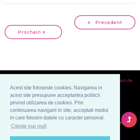
Precedent
Prochain
Charte de confiance
Conditions générales
Politica utilizarii de
Acest site foloseste cookies. Navigarea in
cookies
Prelucrarea datelor cu caracter personal
acest site presupune acceptartea politicii
privind utilizarea de cookies. Prin
continuarea navigarii in site, acceptati modul
in care folosim datele cu caracter personal.
© Copyright 1999-2026 Venera S.R.L. - Agence Matrimoniale,
Citeste mai mult
Bucarest, Roumanie. Tous droits reserves.