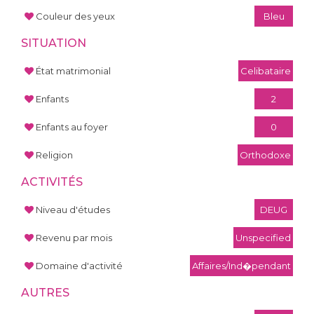
Couleur des yeux
Bleu
SITUATION
État matrimonial
Celibataire
Enfants
2
Enfants au foyer
0
Religion
Orthodoxe
ACTIVITÉS
Niveau d'études
DEUG
Revenu par mois
Unspecified
Domaine d'activité
Affaires/Ind�pendant
AUTRES