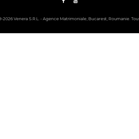
-2026 Venera S.R.L. - Agence Matrimoniale, Bucarest, Roumanie. Tous