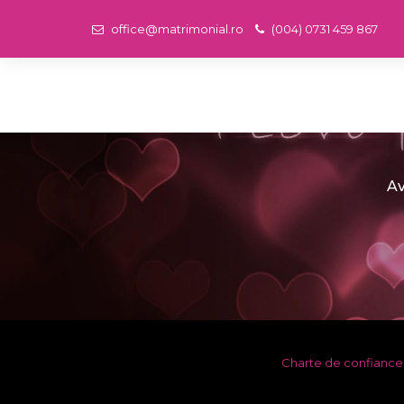
office@matrimonial.ro
(004) 0731 459 867
Av
Charte de confiance