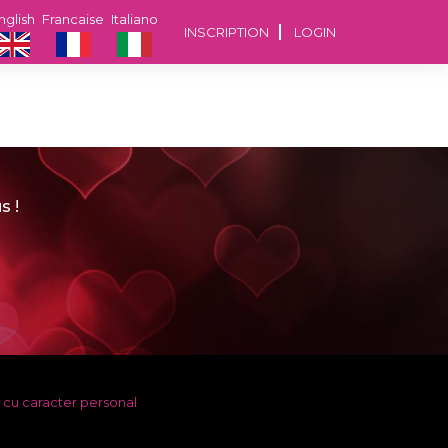
nglish
Francaise
Italiano
INSCRIPTION
LOGIN
s !
 cu caracter personal