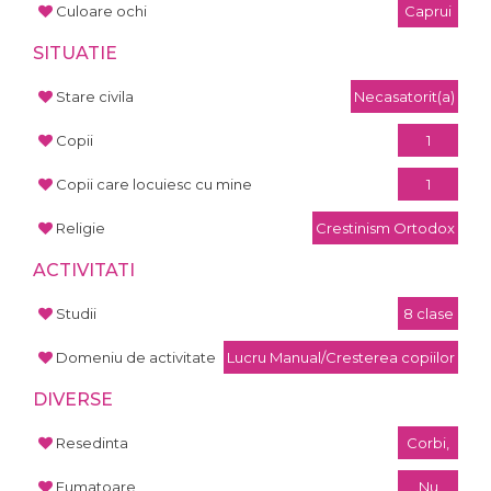
Culoare ochi
Caprui
SITUATIE
Stare civila
Necasatorit(a)
Copii
1
Copii care locuiesc cu mine
1
Religie
Crestinism Ortodox
ACTIVITATI
Studii
8 clase
Domeniu de activitate
Lucru Manual/Cresterea copiilor
DIVERSE
Resedinta
Corbi,
Fumatoare
Nu