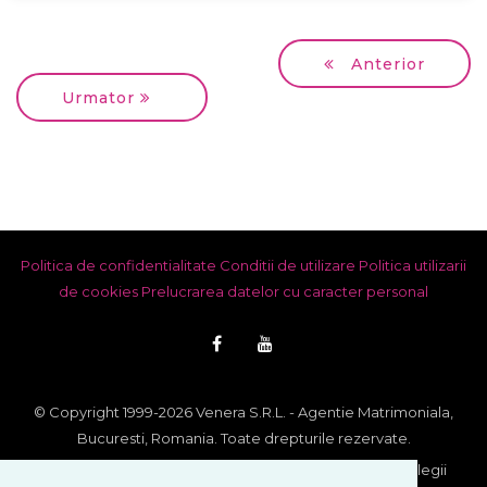
Anterior
Urmator
Politica de confidentialitate
Conditii de utilizare
Politica utilizarii
de cookies
Prelucrarea datelor cu caracter personal
© Copyright 1999-2026 Venera S.R.L. - Agentie Matrimoniala,
Bucuresti, Romania. Toate drepturile rezervate.
Imaginile si textele din acest site se afla sub incidenta legii