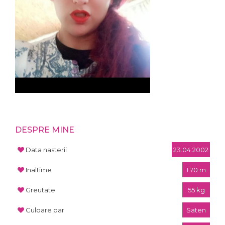
DESPRE MINE
Data nasterii
23.04.2002
Inaltime
1.70 m
Greutate
55 kg
Culoare par
Saten