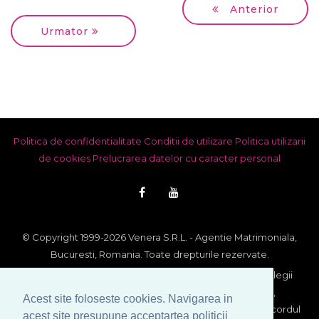
Anterior
Urmator
Politica de confidentialitate
Conditii de utilizare
Politica utilizarii
de cookies
Prelucrarea datelor cu caracter personal
© Copyright 1999-2026 Venera S.R.L. - Agentie Matrimoniala,
Bucuresti, Romania. Toate drepturile rezervate.
Imaginile si textele din acest site se afla sub incidenta legii
dreptului de autor. Utilizarea integrala sau partiala,
Acest site foloseste cookies. Navigarea in
reproducerea si multiplicarea lor pe orice suport fara acordul
acest site presupune acceptartea politicii