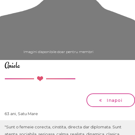
Imagini disponibile doar pentru membri
Imagini disponibile doar pentru membri
Imagini disponibile doar pentru membri
Imagini disponibile doar pentru membri
Imagini disponibile doar pentru membri
Imagini disponibile doar pentru membri
Aniela
Inapoi
63 ani, Satu Mare
"Sunt o femeie corecta, cinstita, directa dar diplomata. Sunt
atenta, sociabila, serioasa, calma, realista, dinamica, clasica,