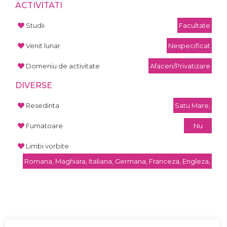
ACTIVITATI
Studii
Facultate
Venit lunar
Nespecificat
Domeniu de activitate
Afaceri/Privatizare
DIVERSE
Resedinta
Satu Mare,
Fumatoare
Nu
Limbi vorbite
Romana, Maghiara, Italiana, Germana, Franceza, Engleza,