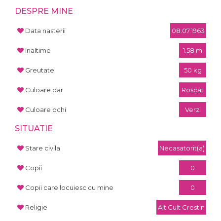
DESPRE MINE
Data nasterii
08.07.1963
Inaltime
1.58 m
Greutate
50 kg
Culoare par
Roscat
Culoare ochi
Verzi
SITUATIE
Stare civila
Necasatorit(a)
Copii
0
Copii care locuiesc cu mine
0
Religie
Alt Cult Crestin