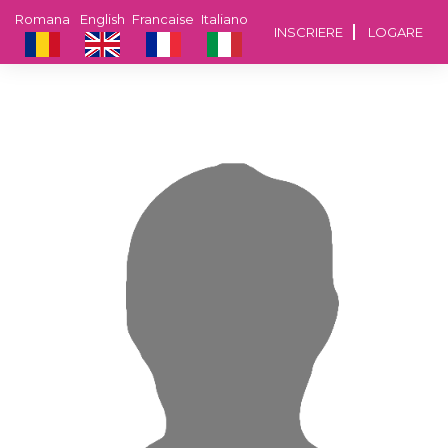
Romana
English
Francaise
Italiano
INSCRIERE
LOGARE