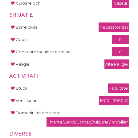
Culoare ochi
Caprui
SITUATIE
Stare civila
Necasatorit(a)
Copii
0
Copii care locuiesc cu mine
0
Religie
Alta Religie
ACTIVITATI
Studii
Facultate
Venit lunar
1000 - 3000 €
Domeniu de activitate
Finante/Banci/Contab/Asigurari/Imobiliar
DIVERSE