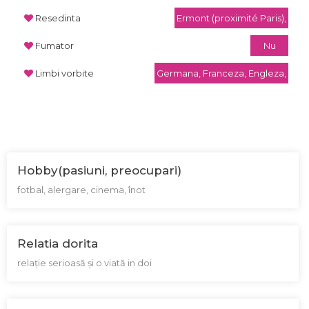
Resedinta
Ermont (proximité Paris),
Fumator
Nu
Limbi vorbite
Germana, Franceza, Engleza,
Hobby(pasiuni, preocupari)
fotbal, alergare, cinema, înot
Relatia dorita
relație serioasă și o viată in doi