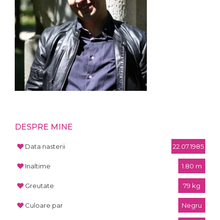
DESPRE MINE
Data nasterii
22.07.1985
Inaltime
1.80 m
Greutate
79 kg
Culoare par
Negru