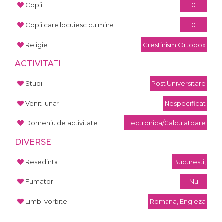
Copii
0
Copii care locuiesc cu mine
0
Religie
Crestinism Ortodox
ACTIVITATI
Studii
Post Universitare
Venit lunar
Nespecificat
Domeniu de activitate
Electronica/Calculatoare
DIVERSE
Resedinta
Bucuresti,
Fumator
Nu
Limbi vorbite
Romana, Engleza