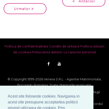
Anterior
Urmator
Politica de confidentialitate
Conditii de utilizare
Politica utilizarii
de cookies
Prelucrarea datelor cu caracter personal
© Copyright 1999-2026 Venera S.R.L. - Agentie Matrimoniala,
Bucuresti, Romania. Toate drepturile rezervate.
Imaginile si textele din acest site se afla sub incidenta legii
Acest site foloseste cookies. Navigarea in
dreptului de autor. Utilizarea integrala sau partiala,
acest site presupune acceptartea politicii
reproducerea si multiplicarea lor pe orice suport fara acordul
privind utilizarea de cookies. Prin