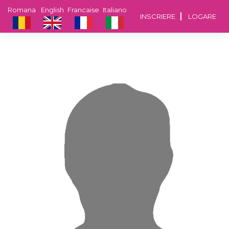
Romana
English
Francaise
Italiano
INSCRIERE
LOGARE