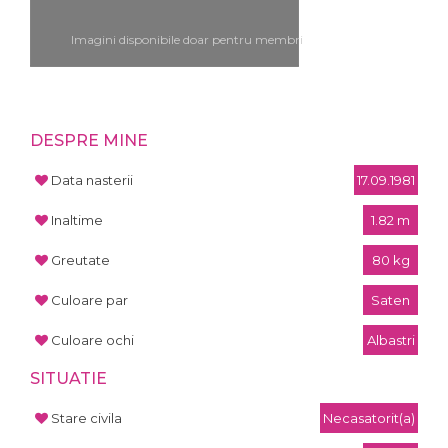
Imagini disponibile doar pentru membri
DESPRE MINE
Data nasterii
17.09.1981
Inaltime
1.82 m
Greutate
80 kg
Culoare par
Saten
Culoare ochi
Albastri
SITUATIE
Stare civila
Necasatorit(a)