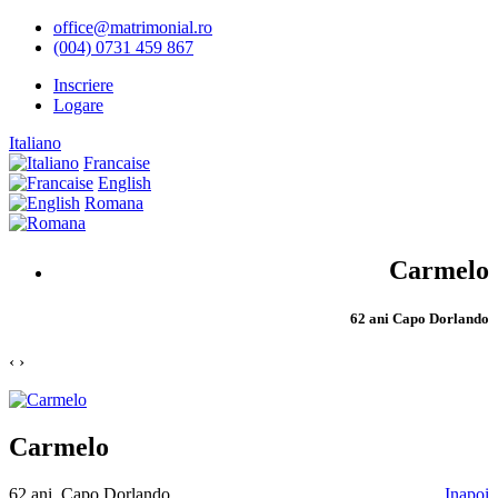
office@matrimonial.ro
(004) 0731 459 867
Inscriere
Logare
Italiano
Francaise
English
Romana
Carmelo
62 ani Capo Dorlando
‹
›
Carmelo
62 ani, Capo Dorlando
Inapoi