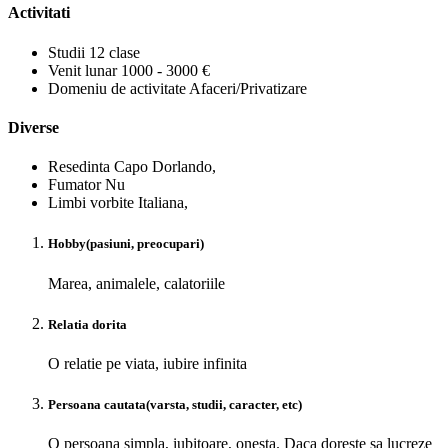
Activitati
Studii
12 clase
Venit lunar
1000 - 3000 €
Domeniu de activitate
Afaceri/Privatizare
Diverse
Resedinta
Capo Dorlando,
Fumator
Nu
Limbi vorbite
Italiana,
Hobby(pasiuni, preocupari)
Marea, animalele, calatoriile
Relatia dorita
O relatie pe viata, iubire infinita
Persoana cautata(varsta, studii, caracter, etc)
O persoana simpla, iubitoare, onesta. Daca doreste sa lucreze