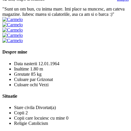
"Sunt un om bun, cu inima mare. Imi place sa muncesc, am cateva
magazine. Iubesc marea si calatoriile, asa ca am si o barca :)"
Despre mine
Data nasterii
12.01.1964
Inaltime
1.80 m
Greutate
85 kg
Culoare par
Grizonat
Culoare ochi
Verzi
Situatie
Stare civila
Divortat(a)
Copii
2
Copii care locuiesc cu mine
0
Religie
Catolicism