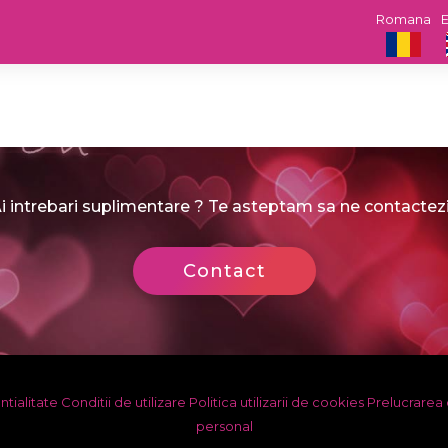
Romana
E
i intrebari suplimentare ? Te asteptam sa ne contactezi
Contact
ntialitate
Conditii de utilizare
Politica utilizarii de cookies
Prelucrarea 
personal