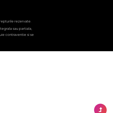
repturile rezervate.
ntegrala sau partiala,
uie contraventie si se