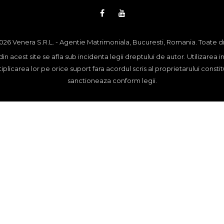
26 Venera S.R.L. - Agentie Matrimoniala, Bucuresti, Romania. Toate d
din acest site se afla sub incidenta legii dreptului de autor. Utilizarea i
plicarea lor pe orice suport fara acordul scris al proprietarului constit
sanctioneaza conform legii.