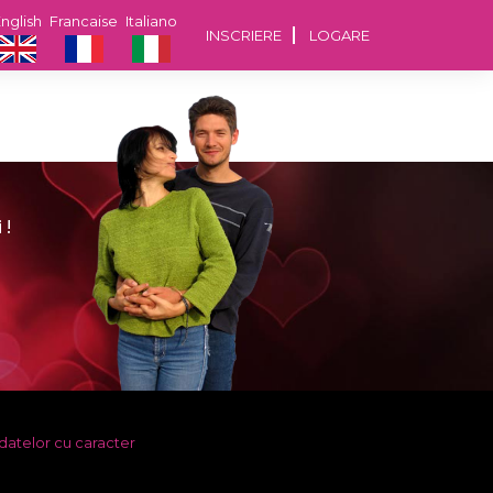
nglish
Francaise
Italiano
INSCRIERE
LOGARE
 !
datelor cu caracter