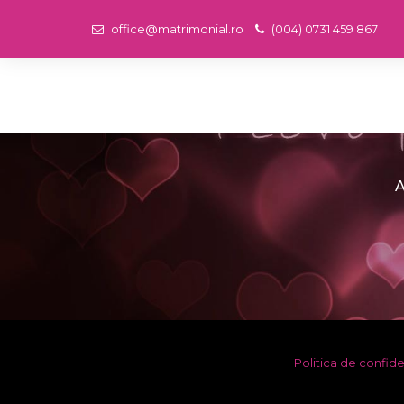
office@matrimonial.ro
(004) 0731 459 867
A
Politica de confide