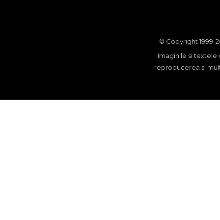
© Copyright 1999-20
Imaginile si textele 
reproducerea si multi