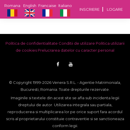
Romana
English
Francaise
Italiano
INSCRIERE
LOGARE
Politica de confidentialitate
Conditii de utilizare
Politica utilizarii
de cookies
Prelucrarea datelor cu caracter personal
© Copyright 1999-2026 Venera S.R.L. - Agentie Matrimoniala,
Bucuresti, Romania. Toate drepturile rezervate.
Imaginile si textele din acest site se afla sub incidenta legii
dreptului de autor. Utilizarea integrala sau partiala,
reproducerea si multiplicarea lor pe orice suport fara acordul
scris al proprietarului constituie contraventie si se sanctioneaza
conform legii.