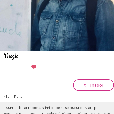
Drazic
Inapoi
41 ani, Paris
" Sunt un baiat modest si imi place sa se bucur de viata prin
pasiunile mele: sport, citit, calatorii, cinema. Imi doresc sa gasesc