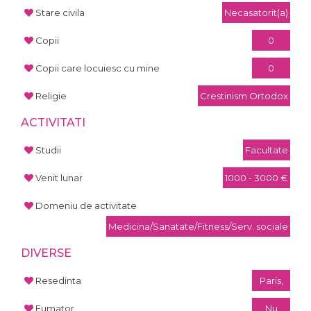
Stare civila
Necasatorit(a)
Copii
0
Copii care locuiesc cu mine
0
Religie
Crestinism Ortodox
ACTIVITATI
Studii
Facultate
Venit lunar
1000 - 3000 €
Domeniu de activitate
Medicina/Sanatate/Fitness/Serv. sociale
DIVERSE
Resedinta
Paris,
Fumator
Nu