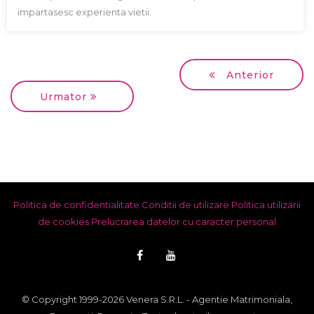
impartasesc experienta vietii.
Anterior
Urmator
Politica de confidentialitate
Conditii de utilizare
Politica utilizarii
de cookies
Prelucrarea datelor cu caracter personal
© Copyright 1999-2026 Venera S.R.L. - Agentie Matrimoniala,