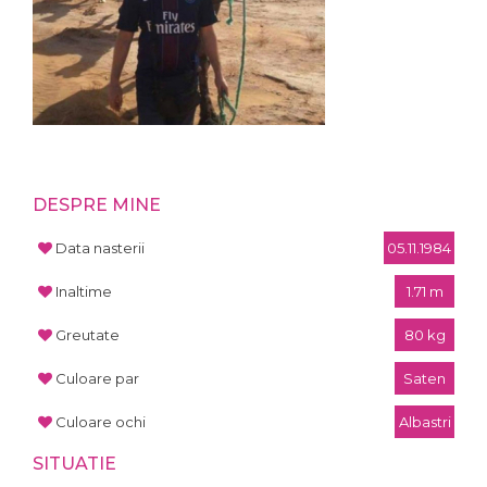
DESPRE MINE
Data nasterii
05.11.1984
Inaltime
1.71 m
Greutate
80 kg
Culoare par
Saten
Culoare ochi
Albastri
SITUATIE