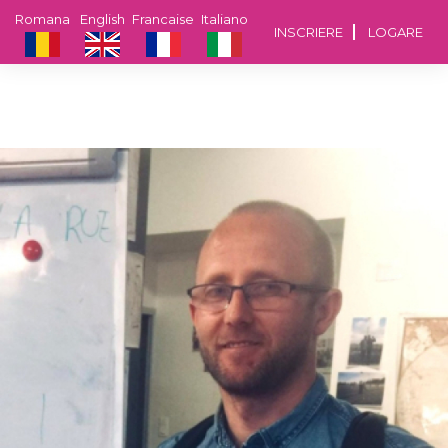
Romana
English
Francaise
Italiano
INSCRIERE
LOGARE