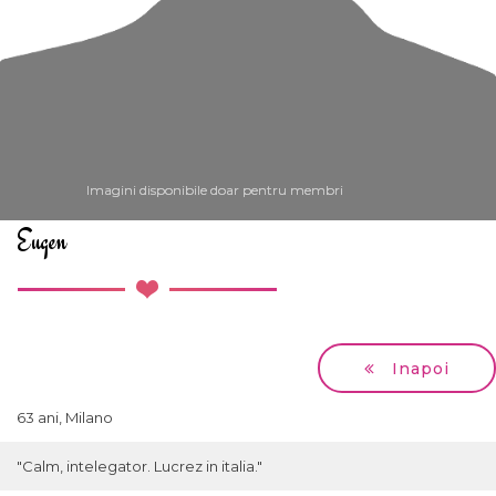
Imagini disponibile doar pentru membri
Imagini disponibile doar pentru membri
Eugen
Inapoi
63 ani, Milano
"Calm, intelegator. Lucrez in italia."