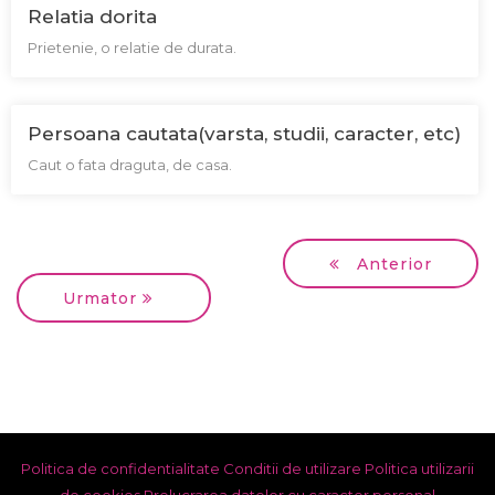
Relatia dorita
Prietenie, o relatie de durata.
Persoana cautata(varsta, studii, caracter, etc)
Caut o fata draguta, de casa.
Anterior
Urmator
Politica de confidentialitate
Conditii de utilizare
Politica utilizarii
de cookies
Prelucrarea datelor cu caracter personal