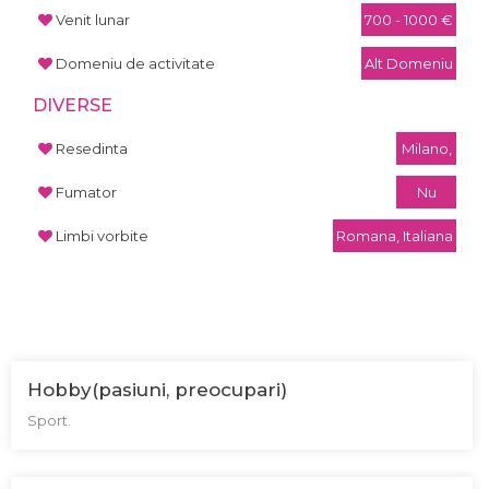
Venit lunar
700 - 1000 €
Domeniu de activitate
Alt Domeniu
DIVERSE
Resedinta
Milano,
Fumator
Nu
Limbi vorbite
Romana, Italiana
Hobby(pasiuni, preocupari)
Sport.