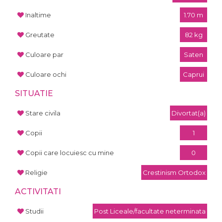
Inaltime
1.70 m
Greutate
82 kg
Culoare par
Saten
Culoare ochi
Caprui
SITUATIE
Stare civila
Divortat(a)
Copii
1
Copii care locuiesc cu mine
0
Religie
Crestinism Ortodox
ACTIVITATI
Studii
Post Liceale/facultate neterminata