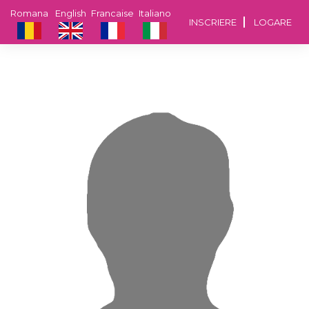
Romana
English
Francaise
Italiano
INSCRIERE
LOGARE