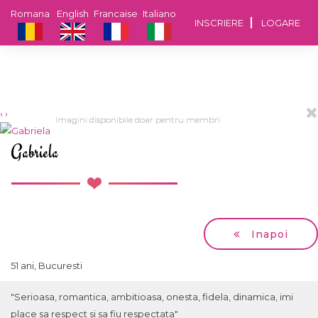
Romana
English
Francaise
Italiano
INSCRIERE
LOGARE
‹
›
Imagini disponibile doar pentru membri
Imagini disponibile doar pentru membri
Imagini disponibile doar pentru membri
Imagini disponibile doar pentru membri
Imagini disponibile doar pentru membri
Gabriela
Inapoi
51 ani, Bucuresti
"Serioasa, romantica, ambitioasa, onesta, fidela, dinamica, imi
place sa respect si sa fiu respectata"