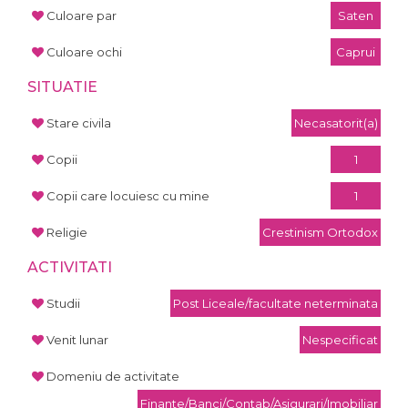
Culoare par
Saten
Culoare ochi
Caprui
SITUATIE
Stare civila
Necasatorit(a)
Copii
1
Copii care locuiesc cu mine
1
Religie
Crestinism Ortodox
ACTIVITATI
Studii
Post Liceale/facultate neterminata
Venit lunar
Nespecificat
Domeniu de activitate
Finante/Banci/Contab/Asigurari/Imobiliar