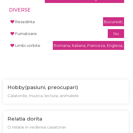
DIVERSE
Resedinta
Bucuresti,
Fumatoare
Nu
Limbi vorbite
Romana, Italiana, Franceza, Engleza,
Hobby(pasiuni, preocupari)
Calatoriile, muzica, lectura, animalele
Relatia dorita
O relatie in vederea casatoriei