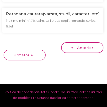
Persoana cautata(varsta, studii, caracter, etc)
inaltime minim 1,78, calm, sa ii placa copiii, romantic, serios,
fidel
Anterior
Urmator
Politica de confidentialitate
Conditii de utilizare
Politica utilizarii
de cookies
Prelucrarea datelor cu caracter personal