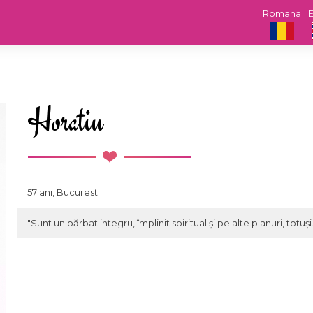
Romana
E
Horatiu
57 ani, Bucuresti
"Sunt un bărbat integru, împlinit spiritual și pe alte planuri, totu