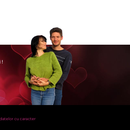
 !
datelor cu caracter