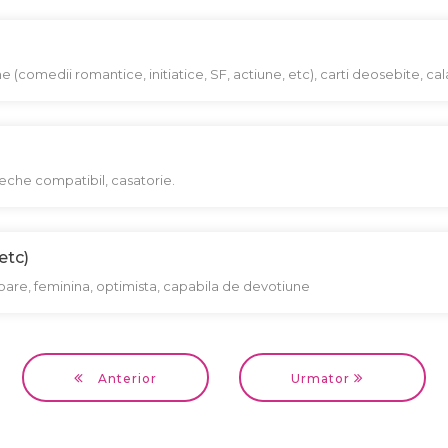
ilme (comedii romantice, initiatice, SF, actiune, etc), carti deosebite, calat
reche compatibil, casatorie.
etc)
oitoare, feminina, optimista, capabila de devotiune
Anterior
Urmator