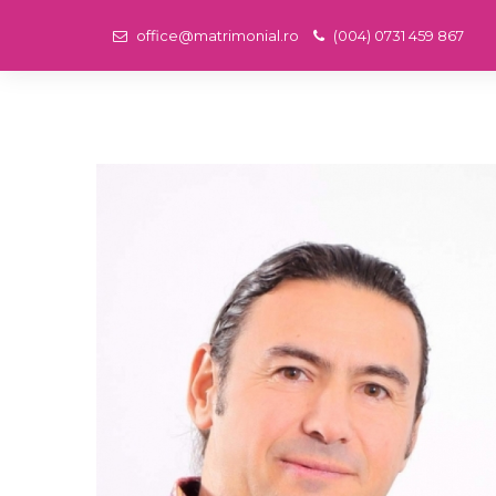
office@matrimonial.ro
(004) 0731 459 867