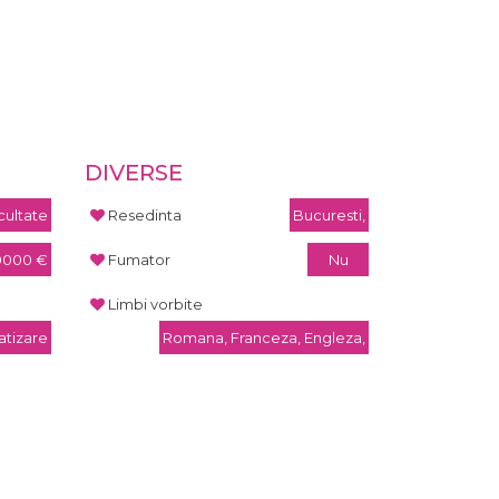
DIVERSE
cultate
Resedinta
Bucuresti,
0000 €
Fumator
Nu
Limbi vorbite
atizare
Romana, Franceza, Engleza,