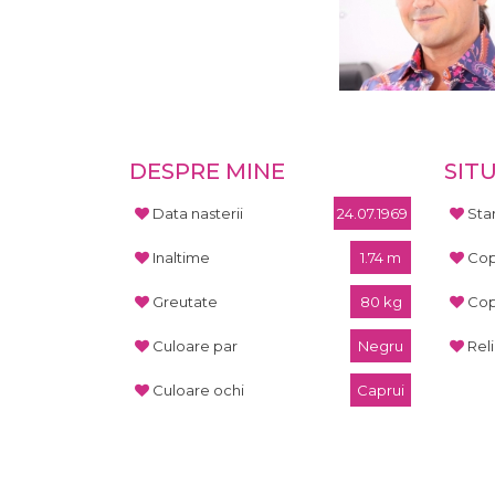
DESPRE MINE
SIT
Data nasterii
24.07.1969
Star
Inaltime
1.74 m
Cop
Greutate
80 kg
Cop
Culoare par
Negru
Rel
Culoare ochi
Caprui