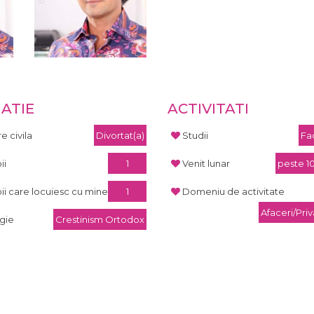
UATIE
ACTIVITATI
e civila
Divortat(a)
Studii
Fa
ii
1
Venit lunar
peste 1
ii care locuiesc cu mine
1
Domeniu de activitate
Afaceri/Priv
igie
Crestinism Ortodox