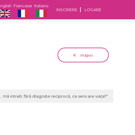
nglish
Francaise
Italiano
INSCRIERE
LOGARE
Inapoi
Horatiu
57 ani Bucuresti
și... mă intreb: fără dragoste reciprocă, ce sens are viața?"