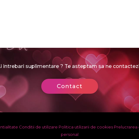
i intrebari suplimentare ? Te asteptam sa ne contactezi
Contact
ntialitate
Conditii de utilizare
Politica utilizarii de cookies
Prelucrarea 
personal