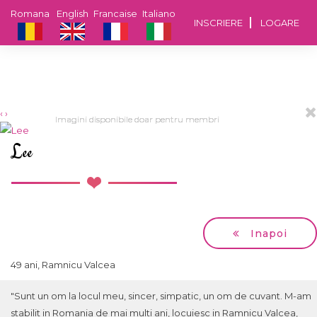
Romana
English
Francaise
Italiano
INSCRIERE
LOGARE
‹
›
Imagini disponibile doar pentru membri
Imagini disponibile doar pentru membri
Imagini disponibile doar pentru membri
Imagini disponibile doar pentru membri
Imagini disponibile doar pentru membri
Lee
Inapoi
49 ani, Ramnicu Valcea
"Sunt un om la locul meu, sincer, simpatic, un om de cuvant. M-am
stabilit in Romania de mai multi ani, locuiesc in Ramnicu Valcea,