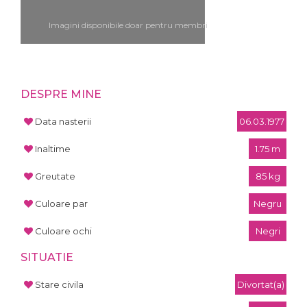
Imagini disponibile doar pentru membri
DESPRE MINE
Data nasterii
06.03.1977
Inaltime
1.75 m
Greutate
85 kg
Culoare par
Negru
Culoare ochi
Negri
SITUATIE
Stare civila
Divortat(a)