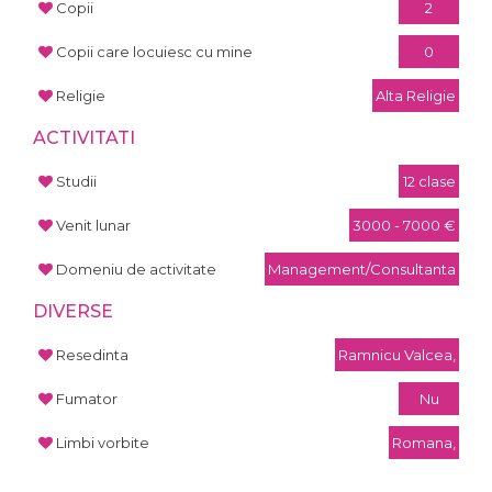
Copii
2
Copii care locuiesc cu mine
0
Religie
Alta Religie
ACTIVITATI
Studii
12 clase
Venit lunar
3000 - 7000 €
Domeniu de activitate
Management/Consultanta
DIVERSE
Resedinta
Ramnicu Valcea,
Fumator
Nu
Limbi vorbite
Romana,