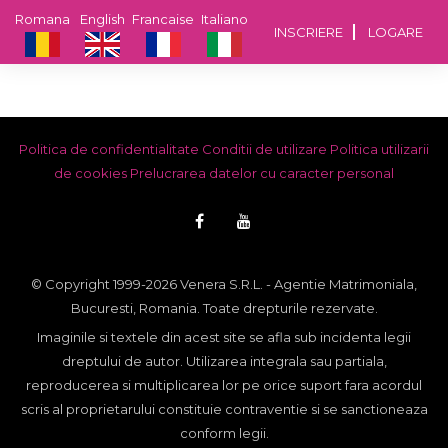
Romana
English
Francaise
Italiano
INSCRIERE
LOGARE
Politica de confidentialitate
Conditii de utilizare
Politica utilizarii
de cookies
Prelucrarea datelor cu caracter personal
© Copyright 1999-2026 Venera S.R.L. - Agentie Matrimoniala,
Bucuresti, Romania. Toate drepturile rezervate.
Imaginile si textele din acest site se afla sub incidenta legii
dreptului de autor. Utilizarea integrala sau partiala,
reproducerea si multiplicarea lor pe orice suport fara acordul
scris al proprietarului constituie contraventie si se sanctioneaza
conform legii.