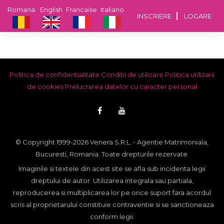
Romana
English
Francaise
Italiano
INSCRIERE
LOGARE
Politica de confidentialitate
Conditii de utilizare
Politica utilizarii
de cookies
Prelucrarea datelor cu caracter personal
© Copyright 1999-2026 Venera S.R.L. - Agentie Matrimoniala,
Bucuresti, Romania. Toate drepturile rezervate.
Imaginile si textele din acest site se afla sub incidenta legii
dreptului de autor. Utilizarea integrala sau partiala,
reproducerea si multiplicarea lor pe orice suport fara acordul
scris al proprietarului constituie contraventie si se sanctioneaza
conform legii.