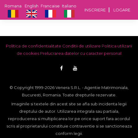
Romana
English
Francaise
Italiano
INSCRIERE
LOGARE
Politica de confidentialitate
Conditii de utilizare
Politica utilizarii
de cookies
Prelucrarea datelor cu caracter personal
© Copyright 1999-2026 Venera S.R.L. - Agentie Matrimoniala,
Bucuresti, Romania. Toate drepturile rezervate.
Imaginile si textele din acest site se afla sub incidenta legii
dreptului de autor. Utilizarea integrala sau partiala,
reproducerea si multiplicarea lor pe orice suport fara acordul
scris al proprietarului constituie contraventie si se sanctioneaza
conform legii.