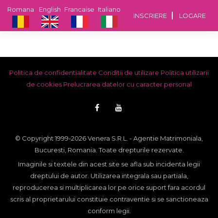
Romana
English
Francaise
Italiano
INSCRIERE
LOGARE
Politica de confidentialitate
Conditii de utilizare
Politica utilizarii
de cookies
Prelucrarea datelor cu caracter personal
© Copyright 1999-2026 Venera S.R.L. - Agentie Matrimoniala,
Bucuresti, Romania. Toate drepturile rezervate.
Imaginile si textele din acest site se afla sub incidenta legii
dreptului de autor. Utilizarea integrala sau partiala,
reproducerea si multiplicarea lor pe orice suport fara acordul
scris al proprietarului constituie contraventie si se sanctioneaza
conform legii.