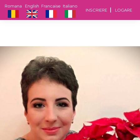
Romana
English
Francaise
Italiano
INSCRIERE
LOGARE