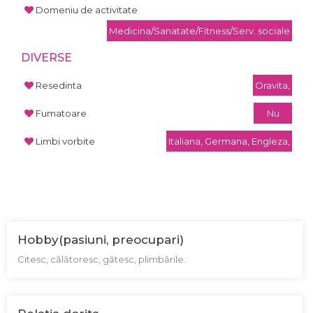
Domeniu de activitate
Medicina/Sanatate/Fitness/Serv. sociale
DIVERSE
Resedinta
Oravita,
Fumatoare
Nu
Limbi vorbite
Italiana, Germana, Engleza,
Hobby(pasiuni, preocupari)
Citesc, călătoresc, gătesc, plimbările.