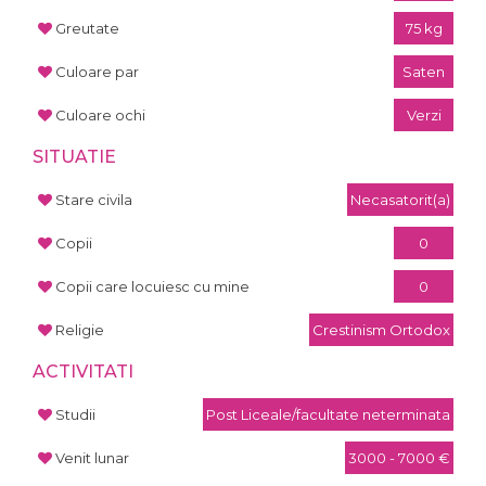
Greutate
75 kg
Culoare par
Saten
Culoare ochi
Verzi
SITUATIE
Stare civila
Necasatorit(a)
Copii
0
Copii care locuiesc cu mine
0
Religie
Crestinism Ortodox
ACTIVITATI
Studii
Post Liceale/facultate neterminata
Venit lunar
3000 - 7000 €