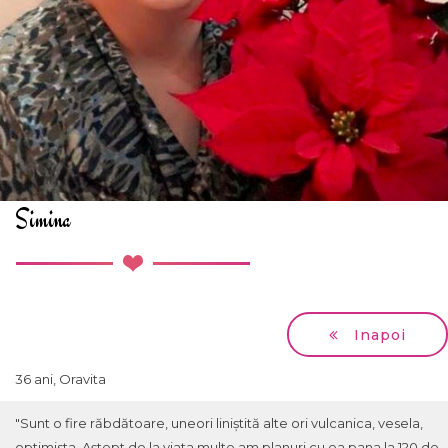
Simina
Inapoi
36 ani, Oravita
"Sunt o fire răbdătoare, uneori liniștită alte ori vulcanica, vesela,
optimista. Aștept de la viata multe am planuri cu ea pana la 120 de