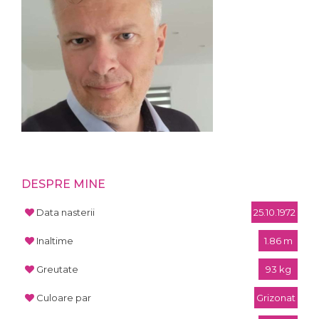
DESPRE MINE
Data nasterii
25.10.1972
Inaltime
1.86 m
Greutate
93 kg
Culoare par
Grizonat