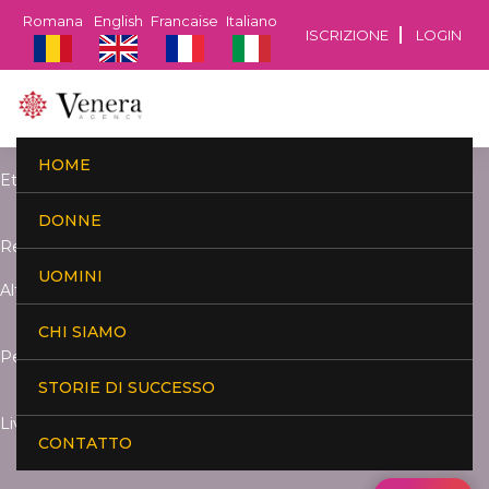
Romana
English
Francaise
Italiano
ISCRIZIONE
LOGIN
HOME
Età:
DONNE
Residenza:
UOMINI
Altezza:
CHI SIAMO
Peso:
STORIE DI SUCCESSO
Livello di studi:
CONTATTO