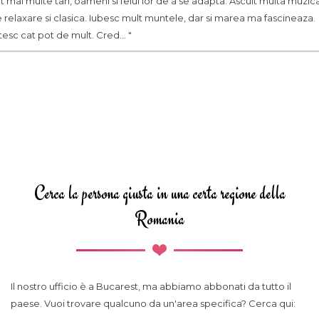
t mai multe tari, oameni si felul lor de a se adapta. Ascult multa muzic
 relaxare si clasica. Iubesc mult muntele, dar si marea ma fascineaza.
tesc cat pot de mult. Cred... "
Cerca la persona giusta in una certa regione della
Romania
Il nostro ufficio è a Bucarest, ma abbiamo abbonati da tutto il
paese. Vuoi trovare qualcuno da un'area specifica? Cerca qui: