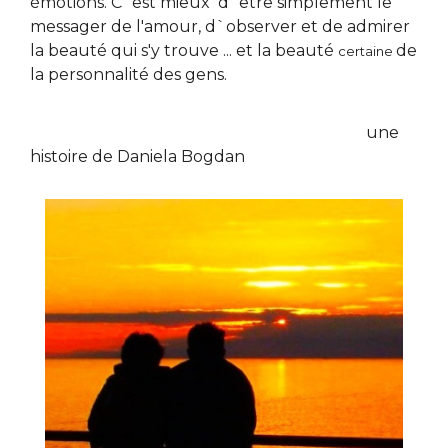
émotions. C`est mieux  d`être 
simplement 
le 
messager de l'amour, d`observer et de admirer 
la beauté qui s'y trouve ... et la beauté 
de 
certaine
la personnalité des gens.
                                                                                    une 
histoire de Daniela Bogdan