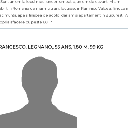
.. Sunt un om la locul meu, sincer, simpatic, un om de cuvant. M-am
abilit in Romania de mai multi ani, locuiesc in Ramnicu Valcea, fiindca i
ac muntii, apa si linistea de acolo, dar am si apartament in Bucuresti. 
opria afacere cu peste 60... "
RANCESCO, LEGNANO,, 55 ANS, 1.80 M, 99 KG