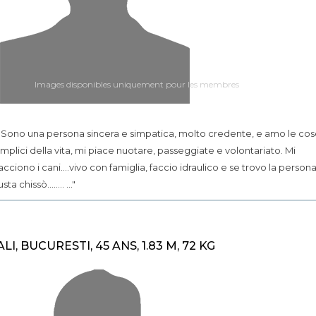
Images disponibles uniquement pour les membres
.. Sono una persona sincera e simpatica, molto credente, e amo le co
mplici della vita, mi piace nuotare, passeggiate e volontariato. Mi
acciono i cani....vivo con famiglia, faccio idraulico e se trovo la person
sta chissò........ ..."
ALI, BUCURESTI, 45 ANS, 1.83 M, 72 KG