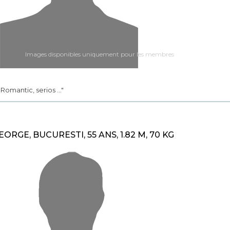
Images disponibles uniquement pour les membres
.. Romantic, serios ..."
EORGE, BUCURESTI, 55 ANS, 1.82 M, 70 KG