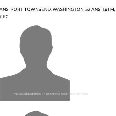
ANS, PORT TOWNSEND, WASHINGTON, 52 ANS, 1.81 M,
7 KG
Images disponibles uniquement pour les membres