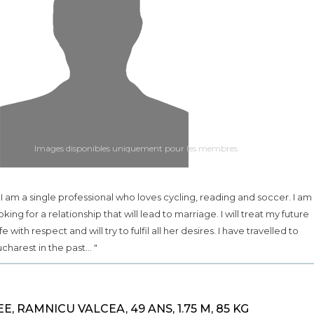
Images disponibles uniquement pour les membres
.. I am a single professional who loves cycling, reading and soccer. I am
oking for a relationship that will lead to marriage. I will treat my future
fe with respect and will try to fulfil all her desires. I have travelled to
charest in the past... "
EE, RAMNICU VALCEA, 49 ANS, 1.75 M, 85 KG