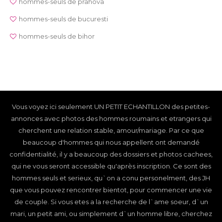
hommes-seuls de prahova
hommes-seuls de bucuresti
hommes-seuls de bihor
Vous voyez ici seulement UN PETIT ECHANTILLON des petites-
annonces avec photos des hommes roumains et etrangers qui
cherchent une relation stable, amour/mariage. Par ce que
beaucoup d'hommes qui nous appellent ont demandé
confidentialité, il y a beaucoup des dossiers et photos cachees,
qui ne vous seront accessible qu'après inscription. Ce sont des
hommes seuls et serieux, qu`on a conu personelment, des JH
que vous pouvez rencontrer bientot, pour commencer une vie
de couple. Si vous etes a la recherche de l`ame soeur, d`un
mari, un petit ami, ou simplement d`un homme libre, cherchez