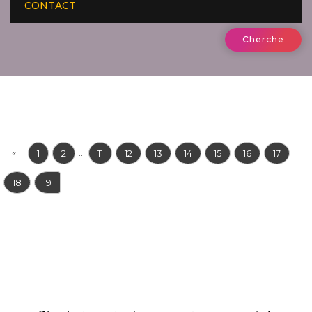
CONTACT
Cherche
«
...
1
2
11
12
13
14
15
16
17
18
19