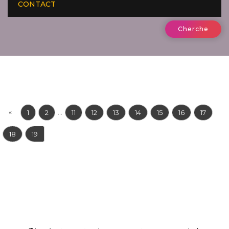
CONTACT
Cherche
«
...
1
2
11
12
13
14
15
16
17
18
19