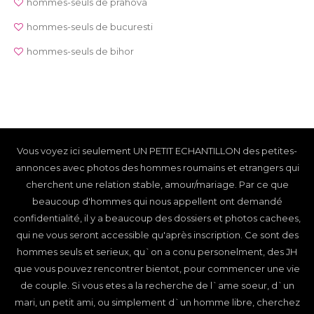
hommes-seuls de prahova
hommes-seuls de bucuresti
hommes-seuls de bihor
Vous voyez ici seulement UN PETIT ECHANTILLON des petites-
annonces avec photos des hommes roumains et etrangers qui
cherchent une relation stable, amour/mariage. Par ce que
beaucoup d'hommes qui nous appellent ont demandé
confidentialité, il y a beaucoup des dossiers et photos cachees,
qui ne vous seront accessible qu'après inscription. Ce sont des
hommes seuls et serieux, qu`on a conu personelment, des JH
que vous pouvez rencontrer bientot, pour commencer une vie
de couple. Si vous etes a la recherche de l`ame soeur, d`un
mari, un petit ami, ou simplement d`un homme libre, cherchez