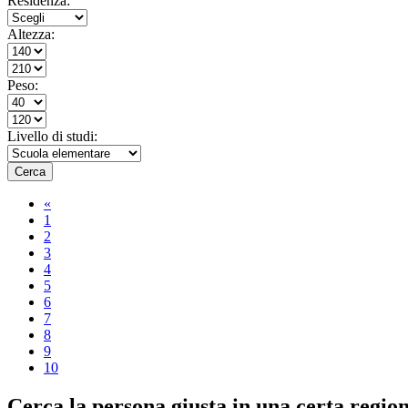
Residenza:
Altezza:
Peso:
Livello di studi:
Cerca
«
1
2
3
4
5
6
7
8
9
10
Cerca la persona giusta in una certa regi