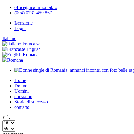
office@matrimonial.ro
(004) 0731 459 867
Iscrizione
Login
Italiano
Francaise
English
Romana
Home
Donne
Uomini
chi siamo
Storie di successo
contatto
Età: