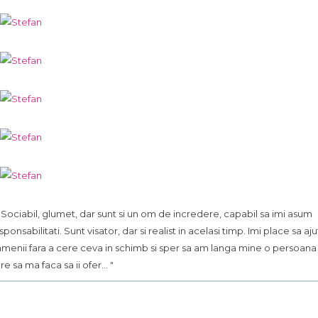
.. Sociabil, glumet, dar sunt si un om de incredere, capabil sa imi asum
sponsabilitati. Sunt visator, dar si realist in acelasi timp. Imi place sa aju
menii fara a cere ceva in schimb si sper sa am langa mine o persoana
re sa ma faca sa ii ofer... "