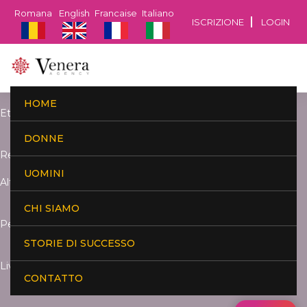
Romana
English
Francaise
Italiano
ISCRIZIONE
LOGIN
HOME
Età:
DONNE
Residenza:
UOMINI
Altezza:
CHI SIAMO
Peso:
STORIE DI SUCCESSO
Livello di studi:
CONTATTO